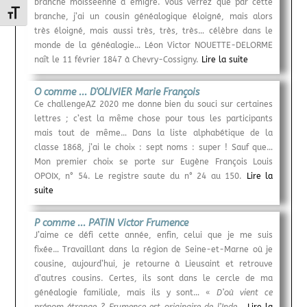
branche moisséenne a émigré. Vous verrez que par cette
Changer la taille de la police
branche, j’ai un cousin généalogique éloigné, mais alors
très éloigné, mais aussi très, très, très… célèbre dans le
monde de la généalogie… Léon Victor NOUETTE-DELORME
naît le 11 février 1847 à Chevry-Cossigny.
Lire la suite
O comme ... D'OLIVIER Marie François
Ce challengeAZ 2020 me donne bien du souci sur certaines
lettres ; c’est la même chose pour tous les participants
mais tout de même… Dans la liste alphabétique de la
classe 1868, j’ai le choix : sept noms : super ! Sauf que…
Mon premier choix se porte sur Eugène François Louis
OPOIX, n° 54. Le registre saute du n° 24 au 150.
Lire la
suite
P comme ... PATIN Victor Frumence
J’aime ce défi cette année, enfin, celui que je me suis
fixée… Travaillant dans la région de Seine-et-Marne où je
cousine, aujourd’hui, je retourne à Lieusaint et retrouve
d’autres cousins. Certes, ils sont dans le cercle de ma
généalogie familiale, mais ils y sont… «
D’où vient ce