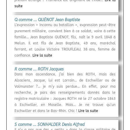
prénom étrange ? Frumence est originaire de l’Inde…
Lire la
suite
Q comme ... QUÉNOT Jean Baptiste
L’expression « inconnu au bataillon », expression peut-être
purement militaire, convient bien à ce soldat, voire à cette
famille… Jean Baptiste QUÉNOT, fils, naît le 9 avril 1848 à
Melun. Il est fils de Jean Baptiste, 49 ans, maréchal
ferrant, et Louise Victoire TROUFLEAU, 38 ans, femme de
confiance.
Lire la suite
R comme ... ROTH Jacques
Dans mon ascendance, j’ai bien des ROTH, mais des
Alsaciens, Jacque, lui est Lorrain… de Eschwiller ou de
Volmunster ?… je m’y suis perdue… En effet, pour ma
recherche, je pars des renseignements donnés dans le
registre matriculaire : Jacques ROTH né le 27 octobre 1843
à Eschwiller, en Moselle. Mais… Je ne trouve qu’un
Eschwiller et dans le Bas-Rhin. Chic !
Lire la suite
S comme ... SONHALDER Denis Alfred
Il n’y a pas que des « petits » dans la classe militaire de