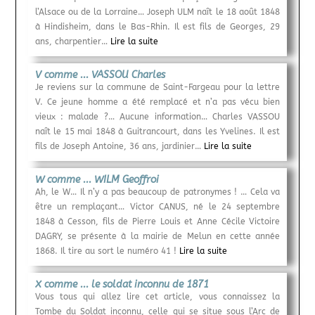
l’Alsace ou de la Lorraine… Joseph ULM naît le 18 août 1848
à Hindisheim, dans le Bas-Rhin. Il est fils de Georges, 29
ans, charpentier…
Lire la suite
V comme ... VASSOU Charles
Je reviens sur la commune de Saint-Fargeau pour la lettre
V. Ce jeune homme a été remplacé et n’a pas vécu bien
vieux : malade ?… Aucune information… Charles VASSOU
naît le 15 mai 1848 à Guitrancourt, dans les Yvelines. Il est
fils de Joseph Antoine, 36 ans, jardinier…
Lire la suite
W comme ... WILM Geoffroi
Ah, le W… Il n’y a pas beaucoup de patronymes ! … Cela va
être un remplaçant… Victor CANUS, né le 24 septembre
1848 à Cesson, fils de Pierre Louis et Anne Cécile Victoire
DAGRY, se présente à la mairie de Melun en cette année
1868. Il tire au sort le numéro 41 !
Lire la suite
X comme ... le soldat inconnu de 1871
Vous tous qui allez lire cet article, vous connaissez la
Tombe du Soldat inconnu, celle qui se situe sous l’Arc de