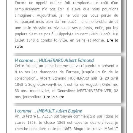
Encore un appelé qui se fait remplacé… Le coût d’un
remplacement n’a pas l’air si élevé que nous pourrions
l’imaginer… Aujourd’hui, je ne vais pas vous parler du
remplaçant mais bien du remplacé : une honorable vie et
une belle réussite au niveau de ses enfants, enfin, par les
papiers n’est-ce pas ?… Hippolyte Laurent GRIPOIX naît le 8
juillet 1848 à Combs-la-Ville, en Seine-et-Marne.
Lire la
suite
H comme ... HUCHERARD Albert Edmond
Cette fois-ci, un jeune homme qui va répondre « présent »
à toutes les demandes de l’armée, jusqu’à la fin de la
conscription… Albert Edmond HUCHERARD naît le 29 avril
1848 à Soignolles-en-Brie. Il est fils de Augustin Onésime,
33 ans, manouvrier, et Geneviève IVERT/HIVERT/HIVER, 32
ans, journalière.
Lire la suite
I comme ... IMBAULT Julien Eugène
Ah, la lettre I… Aucun patronyme commençant par I dans la
classe 1868, la classe 1869 est absente des archives, je
cherche donc dans celle de 1867. Bingo ! Je trouve IMBAULT