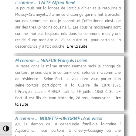
L comme ... LATTE Alfred René
Je poursuis sur la lancée de l’article d’hier et je retourne à
Moissy-Cramayel… J’aime ce challenge qui me fait travailler
sur des communes que je connais et j’affectionne ainsi que
sur des très lointains cousins !… Les cousins moisséens sont
comme moi pas toujours nés dans la commune mais y ont
résidé d’une manière ou d’une autre et, pour certains, la
descendance y a fait souche.
Lire la suite
M comme ... MINEUR François Lucien
Je reste dans le même arrondissement mais je change de
canton ; je suis dans le canton-nord, celui de ma commune
de résidence : Seine-Port. Je vais donc vous parler d’un
seine-portais participant à la Guerre de 1870-1871
! François Lucien MINEUR naît le 29 juillet 1848 à Seine-
Port. Il est fils de Jean Mathurin, 28 ans, manouvrier…
Lire
la suite
N comme ... NOUETTE-DELORME Léon Victor
Ah, le démon de la généalogie familiale lointaine !
Passer en contraste élevé
Aujourd’hui, nous partons à Chevry-Cossigny où une