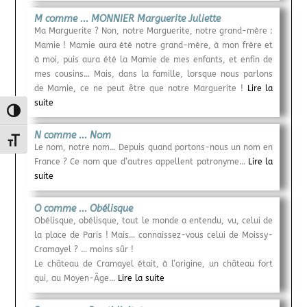
M comme ... MONNIER Marguerite Juliette
Ma Marguerite ? Non, notre Marguerite, notre grand-mère :
Mamie ! Mamie aura été notre grand-mère, à mon frère et
à moi, puis aura été la Mamie de mes enfants, et enfin de
mes cousins… Mais, dans la famille, lorsque nous parlons
de Mamie, ce ne peut être que notre Marguerite !
Lire la
suite
Passer en contraste élevé
N comme ... Nom
Changer la taille de la police
Le nom, notre nom… Depuis quand portons-nous un nom en
France ? Ce nom que d’autres appellent patronyme…
Lire la
suite
O comme ... Obélisque
Obélisque, obélisque, tout le monde a entendu, vu, celui de
la place de Paris ! Mais… connaissez-vous celui de Moissy-
Cramayel ? … moins sûr !
Le château de Cramayel était, à l’origine, un château fort
qui, au Moyen-Âge…
Lire la suite