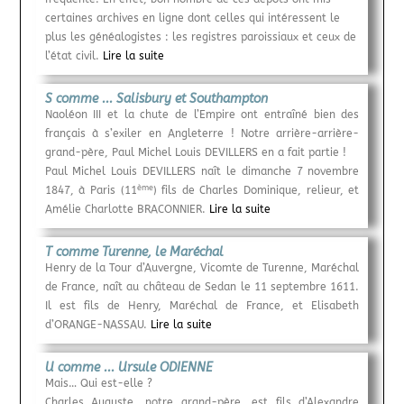
certaines archives en ligne dont celles qui intéressent le
plus les généalogistes : les registres paroissiaux et ceux de
l’état civil.
Lire la suite
S comme ... Salisbury et Southampton
Naoléon III et la chute de l’Empire ont entraîné bien des
français à s’exiler en Angleterre ! Notre arrière-arrière-
grand-père, Paul Michel Louis DEVILLERS en a fait partie !
Paul Michel Louis DEVILLERS naît le dimanche 7 novembre
ème
1847, à Paris (11
) fils de Charles Dominique, relieur, et
Amélie Charlotte BRACONNIER.
Lire la suite
T comme Turenne, le Maréchal
Henry de la Tour d’Auvergne, Vicomte de Turenne, Maréchal
de France, naît au château de Sedan le 11 septembre 1611.
Il est fils de Henry, Maréchal de France, et Elisabeth
d’ORANGE-NASSAU.
Lire la suite
U comme ... Ursule ODIENNE
Mais… Qui est-elle ?
Charles Auguste, notre grand-père, est fils d’Alexandre