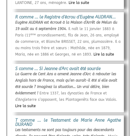
LANTOINE, 27 ans, ménagère.
Lire la suite
R comme ... le Registre d'écrou d'Eugène AUDRAN...
Eugène AUDRAN est écroué à la Maison d’Arrêt de Melun du
19 août au 6 septembre 1904.
Il naît le 11 janvier 1883 à
ème
Paris (11
arrondissement), fils de Jean, 26 ans, employé
de commerce, et Blanche BRISSET, 22 ans, plumassière. Il a
au moins trois frère et sœurs : Mathilde, née en 1879,
Maria, née en 1886 et Georges, né en 1893.
Lire la suite
S comme ... Si Jeanne d'Arc avait été sourde
La Guerre de Cent Ans a amené Jeanne d’Arc à rebouter les
Anglais hors de France, mais qu’en aurait-il été si elle avait
été sourde ? Imaginez la situation… Un vrai délire, bien
évidemment !
Entre 1337, les dynasties de France et
d’Angleterre s’opposent, les Plantagenêts face aux Valois.
Lire la suite
T comme ... le Testament de Marie Anne Agathe
DURAND
Les testaments ne sont pas toujours pour des descendants