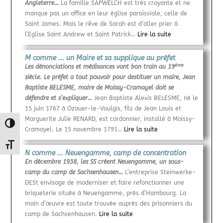
Angleterre…
La famille SAPWELCH est très croyante et ne
manque pas un office en leur église paroissiale, celle de
Saint James. Mais le rêve de Sarah est d’aller prier à
l’Eglise Saint Andrew et Saint Patrick…
Lire la suite
M comme ... un Maire et sa supplique au préfet
ème
Les dénonciations et médisances vont bon train au 19
siècle. Le préfet a tout pouvoir pour destituer un maire, Jean
Baptiste BELESME, maire de Moissy-Cramayel doit se
défendre et s’expliquer…
Jean Baptiste Alexis BELESME, né le
15 juin 1767 à Ozouer-le-Voulgis, fils de Jean Louis et
Marguerite Julie RENARD, est cordonnier, installé à Moissy-
Passer en contraste élevé
Cramayel. Le 15 novembre 1791…
Lire la suite
Changer la taille de la police
N comme ... Neuengamme, camp de concentration
En décembre 1938, les SS créent Neuengamme, un sous-
camp du camp de Sachsenhausen…
L’entreprise Steinwerke-
DESt envisage de moderniser et faire refonctionner une
briqueterie située à Neuengamme, près d’Hambourg. La
main d’œuvre est toute trouvée auprès des prisonniers du
camp de Sachsenhausen.
Lire la suite