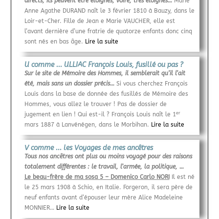
directs, ils peuvent être éloignés, voire, très éloignés…
Marie
Anne Agathe DURAND naît le 3 février 1810 à Bauzy, dans le
Loir-et-Cher. Fille de Jean e Marie VAUCHER, elle est
l’avant dernière d’une fratrie de quatorze enfants donc cinq
sont nés en bas âge.
Lire la suite
U comme ... ULLIAC François Louis, fusillé ou pas ?
Sur le site de Mémoire des Hommes, il semblerait qu’il l’ait
été, mais sans un dossier précis…
Si vous cherchez François
Louis dans la base de donnée des fusillés de Mémoire des
Hommes, vous allez le trouver ! Pas de dossier de
er
jugement en lien ! Qui est-il ? François Louis naît le 1
mars 1887 à Lanvénégen, dans le Morbihan.
Lire la suite
V comme ... les Voyages de mes ancêtres
Tous nos ancêtres ont plus ou moins voyagé pour des raisons
totalement différentes : le travail, l’armée, la politique, …
Le beau-frère de ma sosa 5 – Domenico Carlo NORI
Il est né
le 25 mars 1908 à Schio, en Italie. Forgeron, il sera père de
neuf enfants avant d’épouser leur mère Alice Madeleine
MONNIER…
Lire la suite