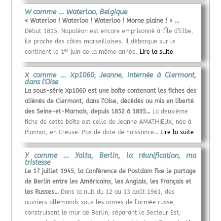
W comme ... Waterloo, Belgique
« Waterloo ! Waterloo ! Waterloo ! Morne plaine ! » …
Début 1815, Napoléon est encore emprisonné à l’Île d’Elbe,
île proche des côtes marseillaises. Il débarque sur le
er
continent le 1
juin de la même année.
Lire la suite
X comme ... Xp1060, Jeanne, internée à Clermont,
dans l'Oise
La sous-série Xp1060 est une boîte contenant les fiches des
aliénés de Clermont, dans l’Oise, décédés ou mis en liberté
des Seine-et-Marnais, depuis 1852 à 1895…
La deuxième
fiche de cette boîte est celle de Jeanne AMATHIEUX, née à
Pionnat, en Creuse. Pas de date de naissance…
Lire la suite
Y comme ... Yalta, Berlin, la réunification, ma
tristesse
Le 17 juillet 1945, la Conférence de Postdam fixe le partage
de Berlin entre les Américains, les Anglais, les Français et
les Russes…
Dans la nuit du 12 au 13 août 1961, des
ouvriers allemands sous les armes de l’armée russe,
construisent le mur de Berlin, séparant le Secteur Est,