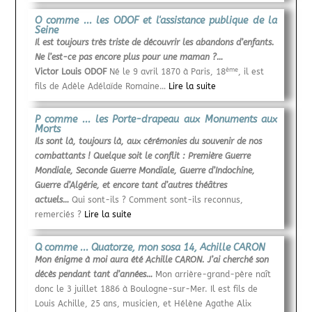
O comme ... les ODOF et l'assistance publique de la
Seine
Il est toujours très triste de découvrir les abandons d’enfants.
Ne l’est-ce pas encore plus pour une maman ?…
ème
Victor Louis ODOF
Né le 9 avril 1870 à Paris, 18
, il est
fils de Adèle Adélaïde Romaine…
Lire la suite
P comme ... les Porte-drapeau aux Monuments aux
Morts
Ils sont là, toujours là, aux cérémonies du souvenir de nos
combattants ! Quelque soit le conflit : Première Guerre
Mondiale, Seconde Guerre Mondiale, Guerre d’Indochine,
Guerre d’Algérie, et encore tant d’autres théâtres
actuels…
Qui sont-ils ? Comment sont-ils reconnus,
remerciés ?
Lire la suite
Q comme ... Quatorze, mon sosa 14, Achille CARON
Mon énigme à moi aura été Achille CARON. J’ai cherché son
décès pendant tant d’années…
Mon arrière-grand-père naît
donc le 3 juillet 1886 à Boulogne-sur-Mer. Il est fils de
Louis Achille, 25 ans, musicien, et Hélène Agathe Alix